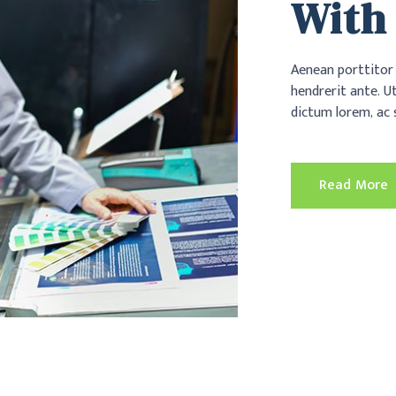
With
Aenean porttitor 
hendrerit ante. U
dictum lorem, ac 
Read More