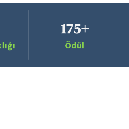
175+
lığı
Ödül