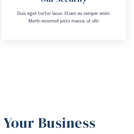
Duis eget tortor lacus. Etiam eu semper enim.
Morbi euismod justo massa, ut ultr
Our Security
Duis eget tortor lacus. Etiam eu semper enim.
Morbi euismod justo massa, ut ultr
Learn More
S
 Your Business