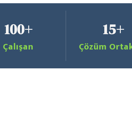
100+
15+
Çalışan
Çözüm Ortak