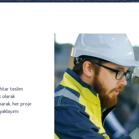
htar teslim
k olarak
narak, her proje
 yaklaşımı