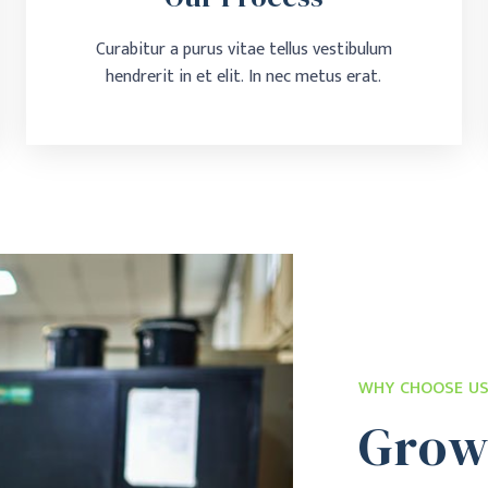
Curabitur a purus vitae tellus vestibulum
hendrerit in et elit. In nec metus erat.
Our Process
Curabitur a purus vitae tellus vestibulum hendrerit
in et elit. In nec metus erat.
Learn More
WHY CHOOSE U
Grow